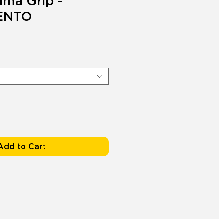
ama Grip -
ENTO
Add to Cart