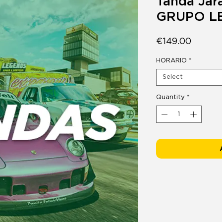
Tanda Jar
GRUPO L
Price
€149.00
HORARIO
*
Select
Quantity
*