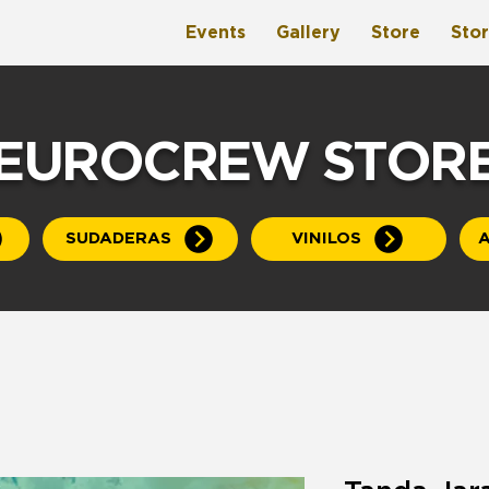
Events
Gallery
Store
Sto
EUROCREW STOR
SUDADERAS
VINILOS
A