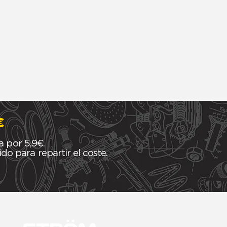
€
a por 5,9€.
o para repartir el coste.