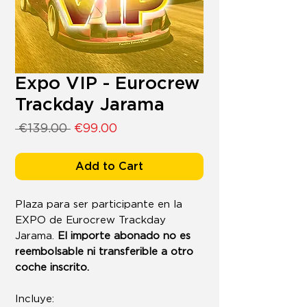
Expo VIP - Eurocrew
Trackday Jarama
Regular
Sale
 €139.00 
€99.00
Price
Price
Add to Cart
Plaza para ser participante en la
EXPO de Eurocrew Trackday
Jarama.
El importe abonado no es
reembolsable ni transferible a otro
coche inscrito.
Incluye: