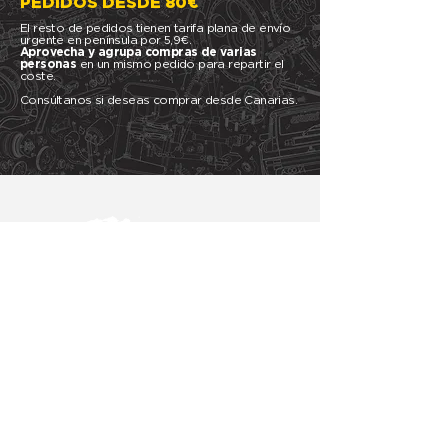
PEDIDOS DESDE 80€
El resto de pedidos tienen tarifa plana de envío
urgente en península por 5,9€.
Aprovecha y agrupa compras de varias
personas
en un mismo pedido para repartir el
coste.
Consúltanos si deseas comprar desde Canarias.
HOT WHEELS