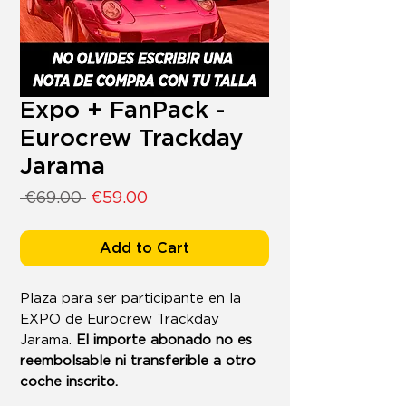
Expo + FanPack -
Eurocrew Trackday
Jarama
Regular
Sale
 €69.00 
€59.00
Price
Price
Add to Cart
Plaza para ser participante en la
EXPO de Eurocrew Trackday
Jarama.
El importe abonado no es
reembolsable ni transferible a otro
coche inscrito.