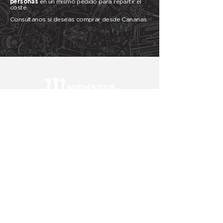
personas
en un mismo pedido para repartir el
coste.
Consúltanos si deseas comprar desde Canarias.
HOT WHEELS