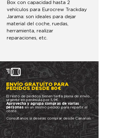
Box con capacidad hasta 2
vehículos para Eurocrew Trackday
Jarama: son ideales para dejar
material del coche, ruedas,
herramienta, realizar
reparaciones, etc.
ENVÍO GRATUÍTO PARA
PEDIDOS DESDE 80€
El resto de pedidos tienen tarifa plana de envío
urgente en península por 5,9€.
Aprovecha y agrupa compras de varias
personas
en un mismo pedido para repartir el
coste.
Consúltanos si deseas comprar desde Canarias.