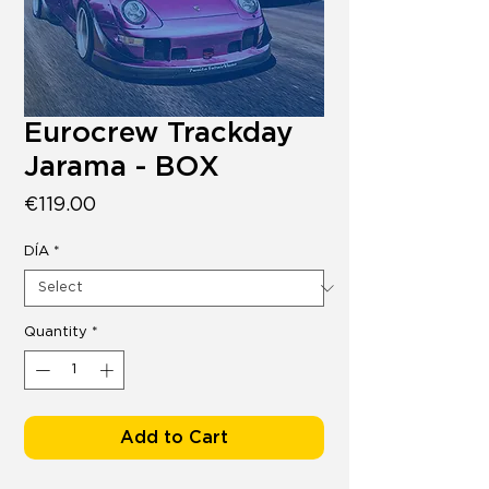
Eurocrew Trackday
Jarama - BOX
Price
€119.00
DÍA
*
Quantity
*
Add to Cart