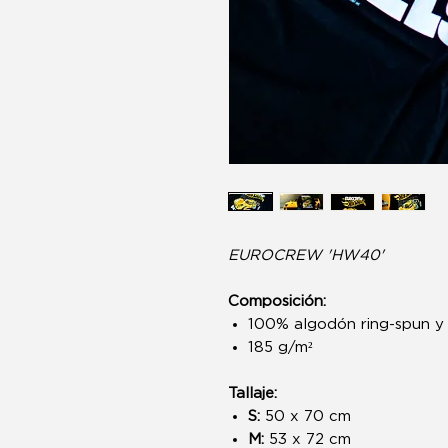
EUROCREW 'HW40'
Composición:
100% algodón ring-spun y
185 g/m²
Tallaje:
S:
50 x 70 cm
M:
53 x 72 cm