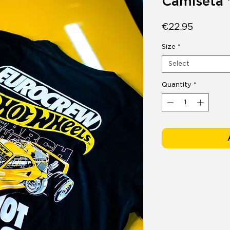
Camiseta
Price
€22.95
Size
*
Select
Quantity
*