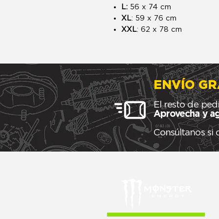
L:
56 x 74 cm
XL
: 59 x 76 cm
XXL
: 62 x 78 cm
ENVÍO GR
El resto de ped
Aprovecha y ag
Consúltanos si