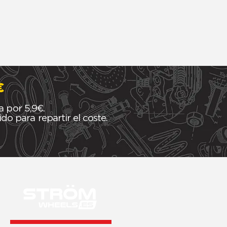
€
a por 5,9€.
o para repartir el coste.